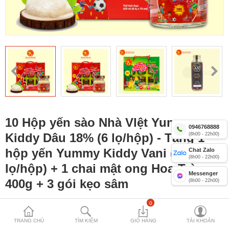
Yến sào Nhà Việt 12%
Combo yến lọ Nhà Việt
Yến Yummy Kiddy 18% cho trẻ
Compare
Mặt hàng yêu
thích (0)
10 Hộp yến sào Nhà VIệt Yummy
Currency
0946768888
Kiddy Dâu 18% (6 lọ/hộp) - Tặng 1
(8h00 - 22h00)
hộp yến Yummy Kiddy Vani (6
Chat Zalo
(8h00 - 22h00)
lọ/hộp) + 1 chai mật ong Hoa Tràm
Messenger
400g + 3 gói kẹo sâm
(8h00 - 22h00)
0
MÃ SẢN PHẨM:
VA - 125
0 VNĐ
TRANG CHỦ
TÌM KIẾM
GIỎ HÀNG
TÀI KHOẢN