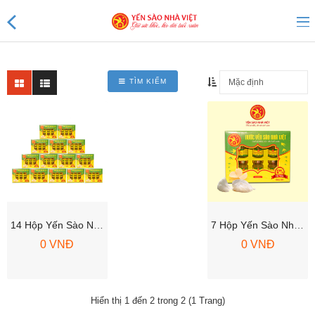
TÌM KIẾM
Sản phẩm mới
Sản phẩm khuyến mãi
Tin tức
Yến Tổ Nhà Việt
14 Hộp Yến Sào Nhà Việt 12% Vani
7 Hộp Yến Sào Nhà Việt 12% Vani
Yến sào Nhà Việt 20%
0 VNĐ
0 VNĐ
Yến sào Nhà Việt 18%
Hiển thị 1 đến 2 trong 2 (1 Trang)
Yến sào Nhà Việt 15%