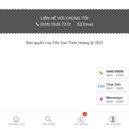
Yến sào Nhà Việt 12%
LIÊN HỆ VỚI CHÚNG TÔI
Combo yến lọ Nhà Việt
(028) 3526.7272
Email
Yến Yummy Kiddy 18% cho trẻ
Bản quyền của Yến Sào Thiên Hoàng @ 2021
Compare
Mặt hàng yêu
thích (0)
Currency
0946768888
(8h00 - 22h00)
Chat Zalo
(8h00 - 22h00)
Messenger
(8h00 - 22h00)
0
TRANG CHỦ
TÌM KIẾM
GIỎ HÀNG
TÀI KHOẢN