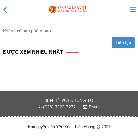
Không có sản phẩm nào.
Tiếp tục
Sản phẩm mới
ĐƯỢC XEM NHIỀU NHẤT
Sản phẩm khuyến mãi
Tin tức
Yến Tổ Nhà Việt
LIÊN HỆ VỚI CHÚNG TÔI
Yến sào Nhà Việt 20%
(028) 3526.7272
Email
Yến sào Nhà Việt 18%
Bản quyền của Yến Sào Thiên Hoàng @ 2021
Yến sào Nhà Việt 15%