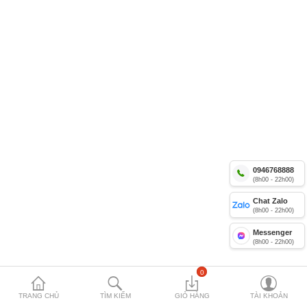
Yến sào Nhà Việt 12%
Combo yến lọ Nhà Việt
Yến Yummy Kiddy 18% cho trẻ
Compare
Mặt hàng yêu
thích (0)
Currency
0946768888
(8h00 - 22h00)
Chat Zalo
(8h00 - 22h00)
Messenger
(8h00 - 22h00)
0
TRANG CHỦ
TÌM KIẾM
GIỎ HÀNG
TÀI KHOẢN