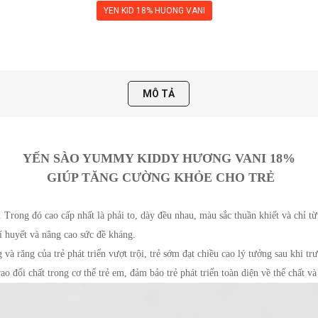
YEN KID 18% HUONG VANI
MÔ TẢ
YẾN SÀO YUMMY KIDDY HƯƠNG VANI 18%
 GIÚP TĂNG CƯỜNG KHỎE CHO TRẺ
Trong đó cao cấp nhất là phải to, dày đều nhau, màu sắc thuần khiết và chỉ từ
í huyết và nâng cao sức đề kháng.
à răng của trẻ phát triển vượt trội, trẻ sớm đạt chiều cao lý tưởng sau khi tr
o đổi chất trong cơ thể trẻ em, đảm bảo trẻ phát triển toàn diện về thể chất và