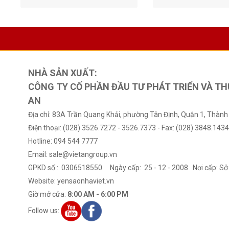
NHÀ SẢN XUẤT:
CÔNG TY CỐ PHẦN ĐẦU TƯ PHÁT TRIỂN VÀ TH
AN
Địa chỉ: 83A Trần Quang Khải, phường Tân Định, Quận 1, Thành
Điện thoại: (028) 3526.7272 - 3526.7373 - Fax: (028) 3848.143
40 Lọ yến sào Nhà Việt tự nhiên
40 Lọ yến sào Nhà Vi
Hotline: 094 544 7777
20% không hộp
Trùng Hạ Thảo kh
Email: sale@vietangroup.vn
0 VNĐ
0 VNĐ
GPKD số : 0306518550 Ngày cấp: 25 - 12 - 2008 Nơi cấp: 
Website:
yensaonhaviet.vn
Giờ mở cửa:
8:00 AM - 6:00 PM
Follow us: