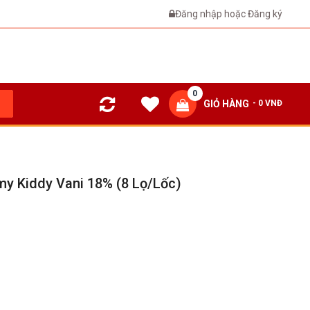
Đăng nhập
hoặc
Đăng ký
0
GIỎ HÀNG
- 0 VNĐ
my Kiddy Vani 18% (8 Lọ/lốc)