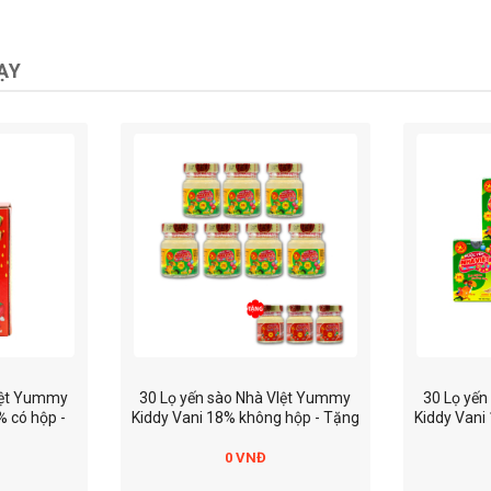
ẠY
Iệt Yummy
30 Lọ yến sào Nhà VIệt Yummy
30 Lọ yế
 có hộp -
Kiddy Vani 18% không hộp - Tặng
Kiddy Vani 
kiddy vani
3 lọ yến yummy kiddy dâu
yến 
0 VNĐ