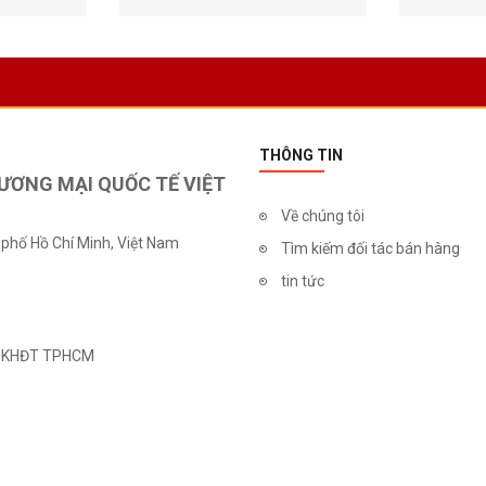
THÔNG TIN
ƯƠNG MẠI QUỐC TẾ VIỆT
Về chúng tôi
 phố Hồ Chí Minh, Việt Nam
Tìm kiếm đối tác bán hàng
4
tin tức
ệt 20% Đông
40 Lọ yến sào 18% có đường -
40 Lọ yến
ông hộp
Không hộp
15% không 
0 VNĐ
Sở KHĐT TPHCM