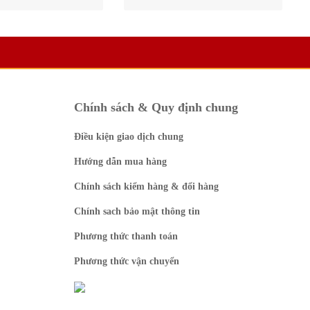
Chính sách & Quy định chung
Điều kiện giao dịch chung
Hướng dẫn mua hàng
 sào Nhà Việt tự nhiên
5 Hộp yến sào tự nhiên 20% Nhà
Chính sách kiểm hàng & đổi hàng
hộp (combo tiết kiệm)
Việt
Chính sach bảo mật thông tin
0 VNĐ
0 VNĐ
Phương thức thanh toán
Phương thức vận chuyển