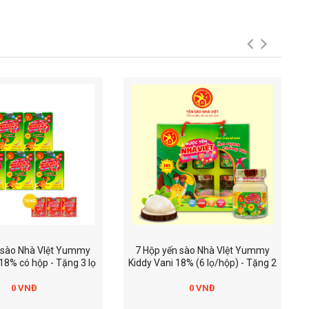
n sào Nhà VIệt Yummy
7 Hộp yến sào Nhà VIệt Yummy
18% có hộp - Tặng 3 lọ
Kiddy Vani 18% (6 lọ/hộp) - Tặng 2
yummy kiddy dâu
hộp yến Yummy Kiddy Dâu (6
lọ/hộp) + 5 lọ yến kid vani
0 VNĐ
0 VNĐ