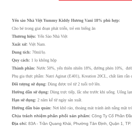
Yến sào Nhà Việt Yummy Kiddy Hương Vani 18% phù hợp:
Cho bé trong giai đoạn phát triển, trẻ em biếng ăn
Thương hiệu: 
Yến Sào 
Nhà Việt
Xuất xứ: 
Dung tích:
 70ml/lọ.
Quy cách:
Thành phần:
 Nước 50%, yến thiên nhiên 18%, đường phèn 10%,  đư
Phụ gia thực phẩm: 
Natri Aginat (E401), Kreation 20CL, chất làm rắn 
Đối tượng sử dụng: 
Dùng được trẻ từ 2 tuổi trở lên.
Hướng dẫn sử dụng: 
Dùng trực tiếp, lắc nhẹ trước khi uống. Uống lạ
Hạn sử dụng:
Hướng dẫn bảo quản: 
Nơi khô ráo, thoáng mát tránh ánh nắng mặt trờ
Chịu trách nhiệm phân phối sản phẩm:
Công Ty Cổ Phần Đầu 
Địa chỉ:
83A - Trần Quang Khải, Phường Tân Định, Quận 1, TP