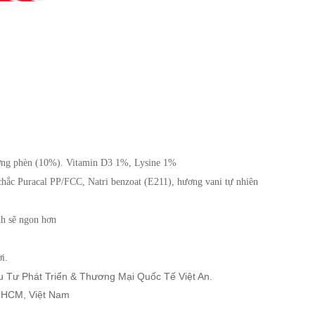
ờng phèn (10%). Vitamin D3 1%, Lysine 1%
chắc Puracal PP/FCC, 
Natri benzoat (E211), hương vani tự nhiên
nh sẽ ngon hơn
i.
Tư Phát Triển & Thương Mại Quốc Tế Việt An.
. HCM, Việt Nam