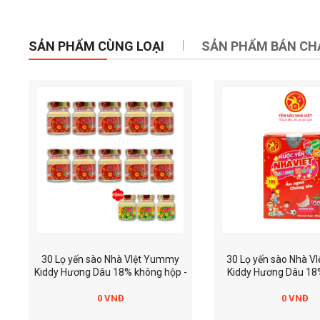
SẢN PHẨM CÙNG LOẠI
SẢN PHẨM BÁN CH
30 Lọ yến sào Nhà VIệt Yummy
30 Lọ yến sào Nhà V
Kiddy Hương Dâu 18% không hộp -
Kiddy Hương Dâu 18%
Tặng 3 lọ yến yummy kiddy vani
Tặng 3 lọ yến yummy 
0 VNĐ
0 VNĐ