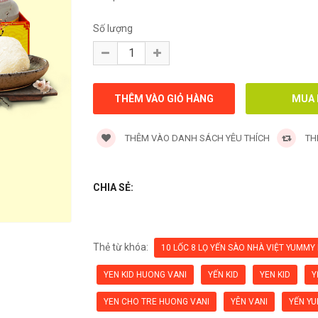
Số lượng
THÊM VÀO DANH SÁCH YÊU THÍCH
TH
CHIA SẺ:
Thẻ từ khóa:
10 LỐC 8 LỌ YẾN SÀO NHÀ VIỆT YUMMY 
YEN KID HUONG VANI
YẾN KID
YEN KID
Y
YEN CHO TRE HUONG VANI
YÊN VANI
YẾN YU