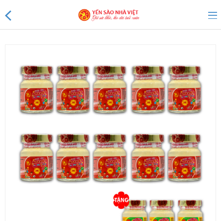
Sản phẩm mới
Sản phẩm khuyến mãi
Tin tức
Yến Tổ Nhà Việt
Yến sào Nhà Việt 20%
Yến sào Nhà Việt 18%
Yến sào Nhà Việt 15%