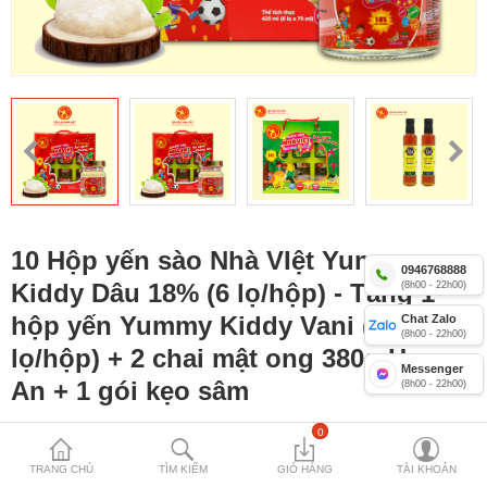
Yến sào Nhà Việt 12%
Combo yến lọ Nhà Việt
Yến Yummy Kiddy 18% cho trẻ
Compare
Mặt hàng yêu
thích (0)
10 Hộp yến sào Nhà VIệt Yummy
Currency
0946768888
Kiddy Dâu 18% (6 lọ/hộp) - Tặng 1
(8h00 - 22h00)
hộp yến Yummy Kiddy Vani (6
Chat Zalo
(8h00 - 22h00)
lọ/hộp) + 2 chai mật ong 380g Honey
Messenger
An + 1 gói kẹo sâm
(8h00 - 22h00)
0
MÃ SẢN PHẨM:
VA - 124
0 VNĐ
TRANG CHỦ
TÌM KIẾM
GIỎ HÀNG
TÀI KHOẢN