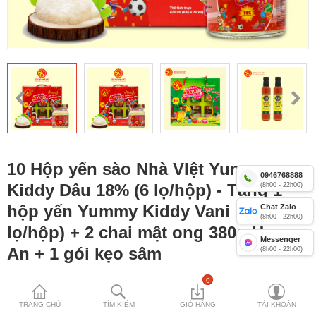
Yến sào Nhà Việt 12%
Combo yến lọ Nhà Việt
Yến Yummy Kiddy 18% cho trẻ
Compare
Mặt hàng yêu
thích (0)
10 Hộp yến sào Nhà VIệt Yummy
Currency
0946768888
Kiddy Dâu 18% (6 lọ/hộp) - Tặng 1
(8h00 - 22h00)
hộp yến Yummy Kiddy Vani (6
Chat Zalo
(8h00 - 22h00)
lọ/hộp) + 2 chai mật ong 380g Honey
Messenger
An + 1 gói kẹo sâm
(8h00 - 22h00)
0
MÃ SẢN PHẨM:
VA - 124
0 VNĐ
TRANG CHỦ
TÌM KIẾM
GIỎ HÀNG
TÀI KHOẢN