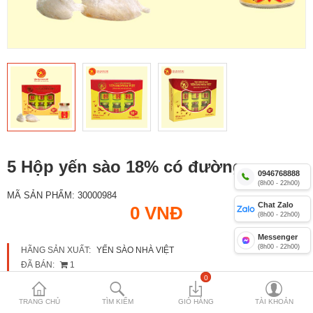
Yến sào Nhà Việt 12%
Combo yến lọ Nhà Việt
Yến Yummy Kiddy 18% cho trẻ
Compare
Mặt hàng yêu
thích (0)
5 Hộp yến sào 18% có đường
Currency
0946768888
(8h00 - 22h00)
MÃ SẢN PHẨM:
30000984
Chat Zalo
0 VNĐ
(8h00 - 22h00)
Messenger
(8h00 - 22h00)
HÃNG SẢN XUẤT:
YẾN SÀO NHÀ VIỆT
ĐÃ BÁN:
1
0
TÌNH TRẠNG:
CÒN HÀNG
TRANG CHỦ
TÌM KIẾM
GIỎ HÀNG
TÀI KHOẢN