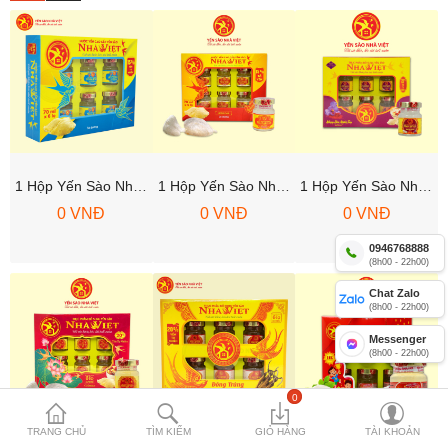
Yến sào Nhà Việt 12%
Combo yến lọ Nhà Việt
Yến Yummy Kiddy 18% cho trẻ
Compare
Mặt hàng yêu
1 Hộp Yến Sào Nhà Việt 15% Tự Nhiên
1 Hộp Yến Sào Nhà Việt 15% Vani
1 Hộp Yến Sào Nhà Việt 20% Nhụy Hoa Nghệ Tây
thích (0)
0 VNĐ
0 VNĐ
0 VNĐ
Currency
0946768888
(8h00 - 22h00)
Chat Zalo
(8h00 - 22h00)
Messenger
(8h00 - 22h00)
0
TRANG CHỦ
TÌM KIẾM
GIỎ HÀNG
TÀI KHOẢN