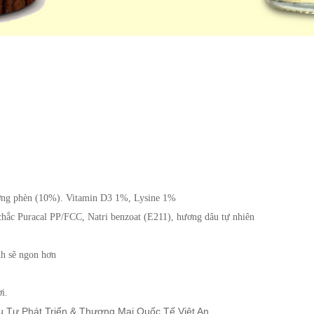
ờng phèn (10%). Vitamin D3 1%, Lysine 1%
chắc Puracal PP/FCC, 
Natri benzoat (E211), hương dâu tự nhiên
nh sẽ ngon hơn
i.
Tư Phát Triển & Thương Mại Quốc Tế Việt An.