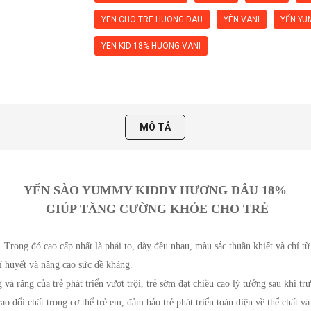
YEN CHO TRE HUONG DAU
YÊN VANI
YẾN YU
YEN KID 18% HUONG VANI
MÔ TẢ
YẾN SÀO YUMMY KIDDY HƯƠNG DÂU 18%
 GIÚP TĂNG CƯỜNG KHỎE CHO TRẺ
Trong đó cao cấp nhất là phải to, dày đều nhau, màu sắc thuần khiết và chỉ từ
í huyết và nâng cao sức đề kháng.
à răng của trẻ phát triển vượt trội, trẻ sớm đạt chiều cao lý tưởng sau khi tr
o đổi chất trong cơ thể trẻ em, đảm bảo trẻ phát triển toàn diện về thể chất và