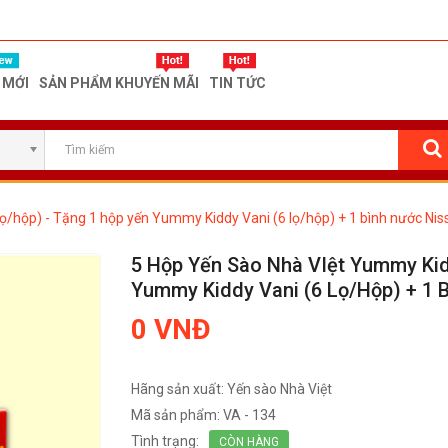
 MỚI
SẢN PHẨM KHUYẾN MÃI
TIN TỨC
/hộp) - Tặng 1 hộp yến Yummy Kiddy Vani (6 lọ/hộp) + 1 bình nước Nis
5 Hộp Yến Sào Nhà VIệt Yummy Kid
Yummy Kiddy Vani (6 Lọ/hộp) + 1 
0 VNĐ
Hãng sản xuất:
Yến sào Nhà Việt
Mã sản phẩm:
VA - 134
Tình trạng:
CÒN HÀNG