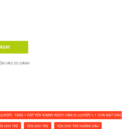
ÊM VÀO SO SÁNH
Ọ/HỘP) - TẶNG 1 HỘP YẾN YUMMY KIDDY VANI (6 LỌ/HỘP) + 1 CHAI MẬT ONG HO
ẾN CHO TRẺ
YEN CHO TRE
YEN CHO TRẺ HƯƠNG DÂU