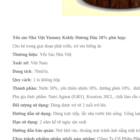
Yến sào Nhà Việt Yummy Kiddy Hương Dâu 18% phù hợp:
Cho bé trong giai đoạn phát triển, trẻ em biếng ăn
Thương hiệu: 
Yến Sào 
Nhà Việt
Xuất xứ: 
Dung tích:
 70ml/lọ.
Quy cách:
Thành phần:
 Nước 50%, yến thiên nhiên 18%, đường phèn 10%,  đư
Phụ gia thực phẩm: 
Natri Aginat (E401), Kreation 20CL, chất làm rắn 
Đối tượng sử dụng: 
Dùng được trẻ từ 2 tuổi trở lên.
Hướng dẫn sử dụng: 
Dùng trực tiếp, lắc nhẹ trước khi uống. Uống lạ
Hạn sử dụng:
Hướng dẫn bảo quản: 
Nơi khô ráo, thoáng mát tránh ánh nắng mặt trờ
Chịu trách nhiệm phân phối sản phẩm:
Công Ty Cổ Phần Đầu 