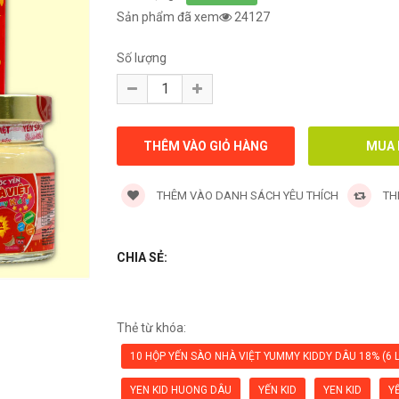
Sản phẩm đã xem
24127
Số lượng
THÊM VÀO DANH SÁCH YÊU THÍCH
TH
CHIA SẺ:
Thẻ từ khóa:
10 HỘP YẾN SÀO NHÀ VIỆT YUMMY KIDDY DÂU 18% (6 L
YEN KID HUONG DÂU
YẾN KID
YEN KID
Y