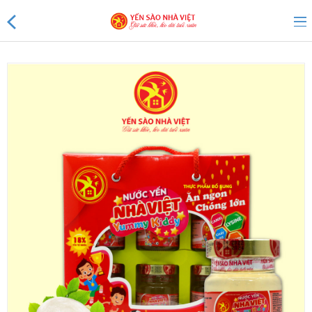
Sản phẩm mới
Sản phẩm khuyến mãi
Tin tức
Yến Tổ Nhà Việt
Yến sào Nhà Việt 20%
Yến sào Nhà Việt 18%
Yến sào Nhà Việt 15%