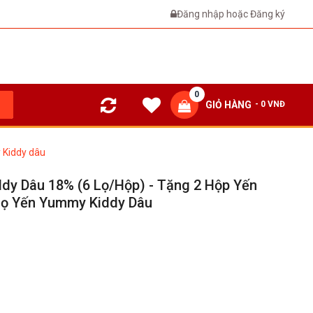
Đăng nhập
hoặc
Đăng ký
0
GIỎ HÀNG
- 0 VNĐ
 Kiddy dâu
dy Dâu 18% (6 Lọ/hộp) - Tặng 2 Hộp Yến
 Lọ Yến Yummy Kiddy Dâu