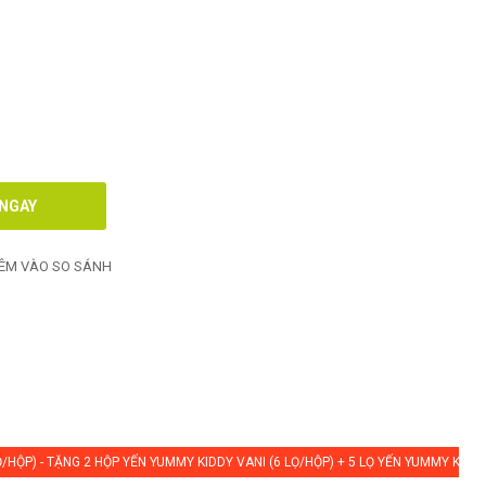
ÊM VÀO SO SÁNH
/HỘP) - TẶNG 2 HỘP YẾN YUMMY KIDDY VANI (6 LỌ/HỘP) + 5 LỌ YẾN YUMMY KIDD