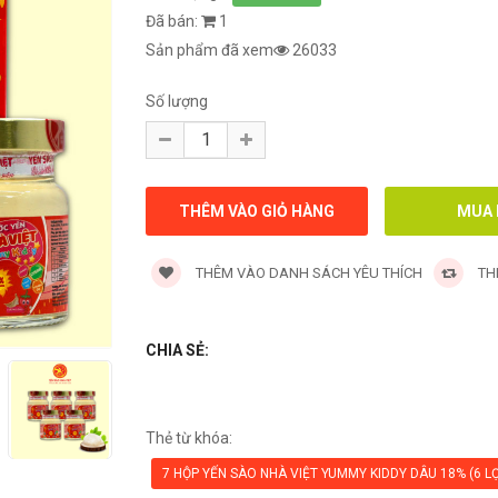
Đã bán:
1
Sản phẩm đã xem
26033
Số lượng
THÊM VÀO DANH SÁCH YÊU THÍCH
TH
CHIA SẺ:
Thẻ từ khóa:
7 HỘP YẾN SÀO NHÀ VIỆT YUMMY KIDDY DÂU 18% (6 LỌ