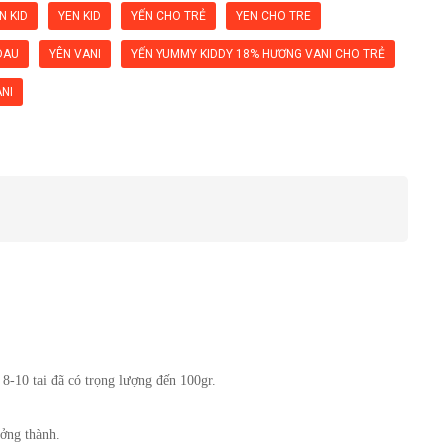
N KID
YEN KID
YẾN CHO TRẺ
YEN CHO TRE
DAU
YÊN VANI
YẾN YUMMY KIDDY 18% HƯƠNG VANI CHO TRẺ
ANI
 8-10 tai đã có trọng lượng đến 100gr. 
ưởng thành.