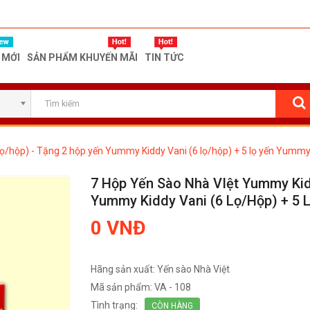
 MỚI
SẢN PHẨM KHUYẾN MÃI
TIN TỨC
ọ/hộp) - Tặng 2 hộp yến Yummy Kiddy Vani (6 lọ/hộp) + 5 lọ yến Yummy
7 Hộp Yến Sào Nhà VIệt Yummy Kid
Yummy Kiddy Vani (6 Lọ/hộp) + 5
0 VNĐ
Hãng sản xuất:
Yến sào Nhà Việt
Mã sản phẩm:
VA - 108
Tình trạng:
CÒN HÀNG