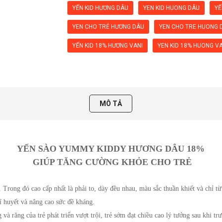
YẾN KID HƯƠNG DÂU
YEN KID HUONG DÂU
YẾ
YEN CHO TRẺ HƯƠNG DÂU
YEN CHO TRE HUONG 
YẾN KID 18% HƯƠNG VANI
YEN KID 18% HUONG V
MÔ TẢ
YẾN SÀO YUMMY KIDDY HƯƠNG DÂU 18%
 GIÚP TĂNG CƯỜNG KHỎE CHO TRẺ
Trong đó cao cấp nhất là phải to, dày đều nhau, màu sắc thuần khiết và chỉ từ
í huyết và nâng cao sức đề kháng.
à răng của trẻ phát triển vượt trội, trẻ sớm đạt chiều cao lý tưởng sau khi tr