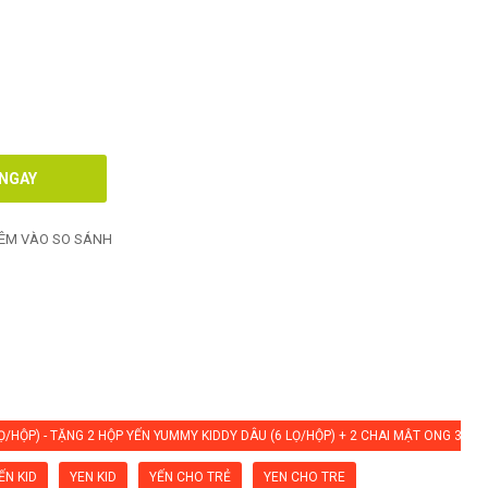
ÊM VÀO SO SÁNH
Ọ/HỘP) - TẶNG 2 HỘP YẾN YUMMY KIDDY DÂU (6 LỌ/HỘP) + 2 CHAI MẬT ONG 380
ẾN KID
YEN KID
YẾN CHO TRẺ
YEN CHO TRE