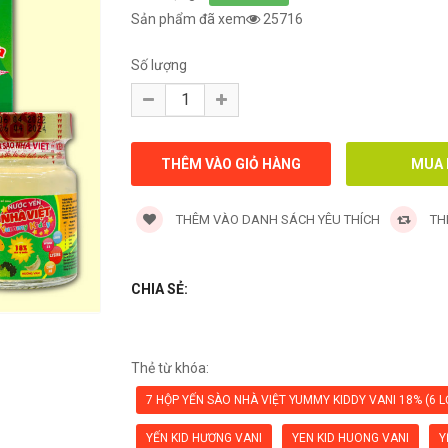
Sản phẩm đã xem
25716
Số lượng
THÊM VÀO DANH SÁCH YÊU THÍCH
TH
CHIA SẺ:
Thẻ từ khóa:
7 HỘP YẾN SÀO NHÀ VIỆT YUMMY KIDDY VANI 18% (6 L
YẾN KID HƯƠNG VANI
YEN KID HUONG VANI
Y