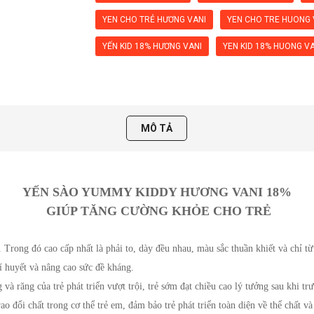
YEN CHO TRẺ HƯƠNG VANI
YEN CHO TRE HUONG 
YẾN KID 18% HƯƠNG VANI
YEN KID 18% HUONG V
MÔ TẢ
YẾN SÀO YUMMY KIDDY HƯƠNG VANI 18%
 GIÚP TĂNG CƯỜNG KHỎE CHO TRẺ
Trong đó cao cấp nhất là phải to, dày đều nhau, màu sắc thuần khiết và chỉ từ
í huyết và nâng cao sức đề kháng.
à răng của trẻ phát triển vượt trội, trẻ sớm đạt chiều cao lý tưởng sau khi tr
o đổi chất trong cơ thể trẻ em, đảm bảo trẻ phát triển toàn diện về thể chất và