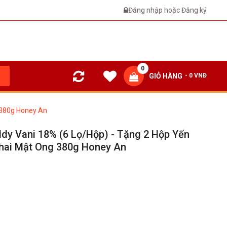
Đăng nhập
hoặc
Đăng ký
0
GIỎ HÀNG
- 0 VNĐ
g 380g Honey An
dy Vani 18% (6 Lọ/hộp) - Tặng 2 Hộp Yến
Chai Mật Ong 380g Honey An