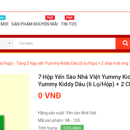
 MỚI
SẢN PHẨM KHUYẾN MÃI
TIN TỨC
lọ/hộp) - Tặng 2 hộp yến Yummy Kiddy Dâu (6 lọ/hộp) + 2 chai mật on
7 Hộp Yến Sào Nhà VIệt Yummy Kid
Yummy Kiddy Dâu (6 Lọ/hộp) + 2 
0 VNĐ
Hãng sản xuất:
Yến sào Nhà Việt
Mã sản phẩm:
VA - 105
Tình trạng:
CÒN HÀNG