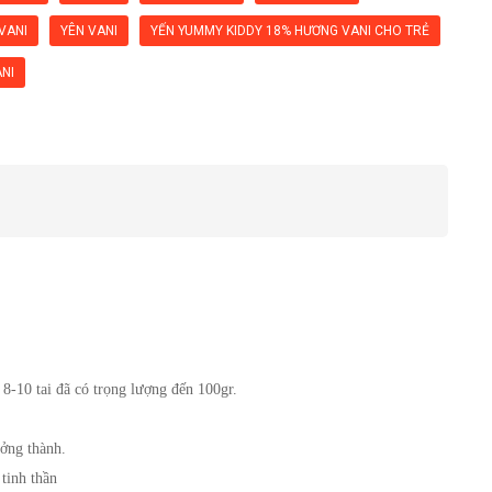
VANI
YÊN VANI
YẾN YUMMY KIDDY 18% HƯƠNG VANI CHO TRẺ
ANI
 8-10 tai đã có trọng lượng đến 100gr. 
ưởng thành.
 tinh thần