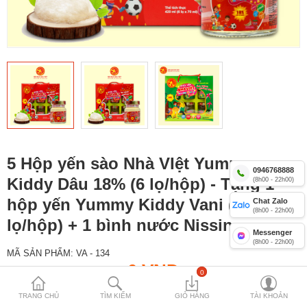
Yến sào Nhà Việt 12%
Combo yến lọ Nhà Việt
Yến Yummy Kiddy 18% cho trẻ
Compare
Mặt hàng yêu
thích (0)
5 Hộp yến sào Nhà VIệt Yummy
Currency
0946768888
Kiddy Dâu 18% (6 lọ/hộp) - Tặng 1
(8h00 - 22h00)
hộp yến Yummy Kiddy Vani (6
Chat Zalo
(8h00 - 22h00)
lọ/hộp) + 1 bình nước Nissin
Messenger
(8h00 - 22h00)
MÃ SẢN PHẨM:
VA - 134
0 VNĐ
0
TRANG CHỦ
TÌM KIẾM
GIỎ HÀNG
TÀI KHOẢN